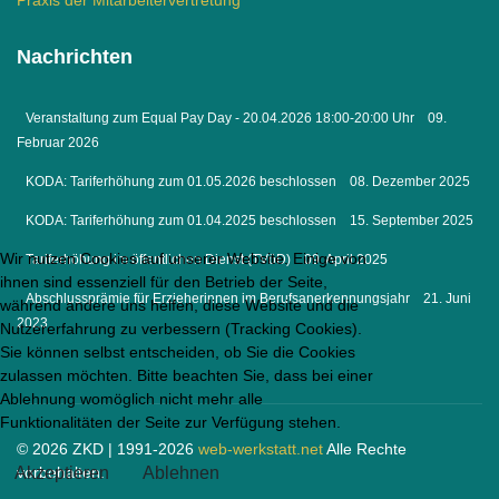
Praxis der Mitarbeitervertretung
Nachrichten
Veranstaltung zum Equal Pay Day - 20.04.2026 18:00-20:00 Uhr
09.
Februar 2026
KODA: Tariferhöhung zum 01.05.2026 beschlossen
08. Dezember 2025
KODA: Tariferhöhung zum 01.04.2025 beschlossen
15. September 2025
Wir nutzen Cookies auf unserer Website. Einige von
Tariferhöhung im öffentlichen Dienst (TVöD)
09. April 2025
ihnen sind essenziell für den Betrieb der Seite,
Abschlussprämie für Erzieherinnen im Berufsanerkennungsjahr
21. Juni
während andere uns helfen, diese Website und die
2023
Nutzererfahrung zu verbessern (Tracking Cookies).
Sie können selbst entscheiden, ob Sie die Cookies
zulassen möchten. Bitte beachten Sie, dass bei einer
Ablehnung womöglich nicht mehr alle
Funktionalitäten der Seite zur Verfügung stehen.
© 2026 ZKD | 1991-2026
web-werkstatt.net
Alle Rechte
Akzeptieren
vorbehalten.
Ablehnen